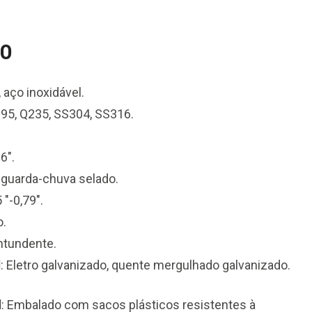
ÃO
 aço inoxidável.
195, Q235, SS304, SS316.
 6".
 guarda-chuva selado.
5 "-0,79".
o.
ntundente.
l
: Eletro galvanizado, quente mergulhado galvanizado.
l
: Embalado com sacos plásticos resistentes à