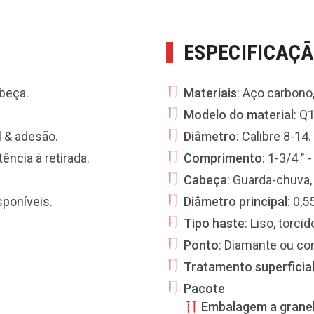
ESPECIFICAÇ
abeça.
Materiais
: Aço carbono,
Modelo do material
: Q
l & adesão.
Diâmetro
: Calibre 8-14.
ncia à retirada.
Comprimento
: 1-3/4 " -
Cabeça
: Guarda-chuva,
sponíveis.
Diâmetro principal
: 0,5
Tipo haste
: Liso, torcid
Ponto
: Diamante ou co
Tratamento superficia
Pacote
Embalagem a grane