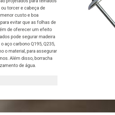
ão projetados para telhados
 ou torcer e cabeça de
 menor custo e boa
para evitar que as folhas de
lém de oferecer um efeito
fiados pode segurar madeira
 o aço carbono Q195, Q235,
o o material, para assegurar
mos. Além disso, borracha
vazamento de água.