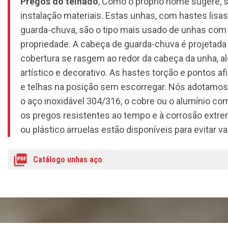
Pregos do telhado
, Como o próprio nome sugere, s
instalação materiais. Estas unhas, com hastes lisas
guarda-chuva, são o tipo mais usado de unhas com
propriedade. A cabeça de guarda-chuva é projetada 
cobertura se rasgem ao redor da cabeça da unha, a
artístico e decorativo. As hastes torção e pontos a
e telhas na posição sem escorregar. Nós adotamos
o aço inoxidável 304/316, o cobre ou o alumínio com
os pregos resistentes ao tempo e à corrosão extre
ou plástico arruelas estão disponíveis para evitar 
Catálogo unhas aço