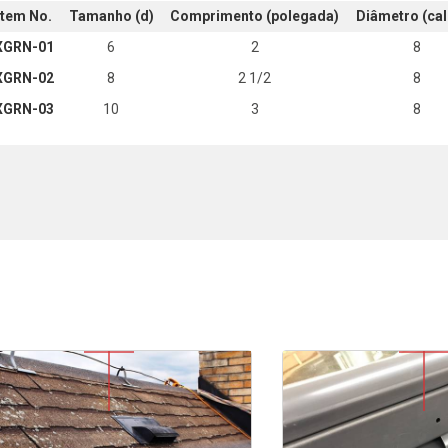
Item No.
Tamanho (d)
Comprimento (polegada)
Diâmetro (cal
XGRN-01
6
2
8
XGRN-02
8
2 1/2
8
XGRN-03
10
3
8